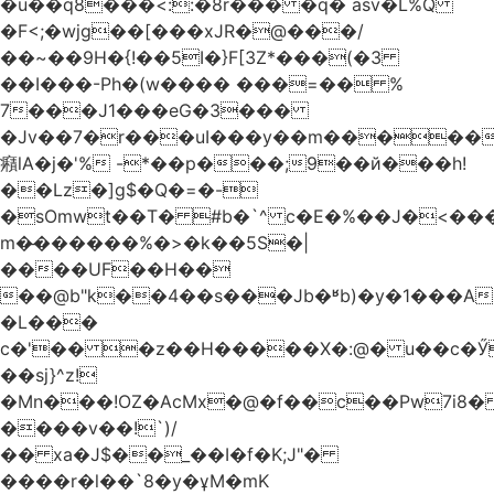
�u��q8���<::�8r��� �q
� asv�L%Q
�F<;�wjg��[���xJR�@���/
��~��9H�{!��5I�}F[3Z*���(�3
��I���-Ph�(w���� ���=�� %
7���J1���eG�3���
�Jv��7�r���uI���y��m�����
癪lA�j�'% -*��p���;9��й���h!
��Lz�]g$�Q�=�-
�sOmwt��T� #b�`^ c�E�%��J�<���
m�̶������%�>�k��5S�|
����UF��H��
��@b"k��4��s���Jb�ʶb)�y�1���A
�L���
c�'�� �z��H�����X�:@� u��c�Ӳ
��sj}^z!
�Mn���!OZ�AcΜx�@�f��c��Pw7i8�
����v��!`)/
�� xa�J$��_��I�f�K;J"�
����r�l��`8�y�ұM�mK