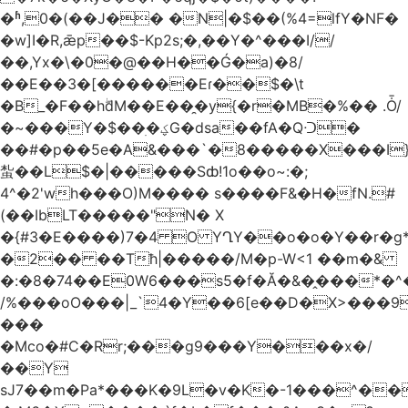
�ʱ,0�(��J�� �N|�$��(%4=lfY�NF�
�w]I�R,ǣp��$-Kp2s;�,��Y�^���I//
��,Yx�\�0�@��H��Ǵ�a)�8/
��Е��3�[������Eɾ��$�\t
�B_�F��hۖdM��E��̯�y{�r�MB�%�� .Ȱ/
�~���Y�$��ׅ�ؼG�dsa��fA�Qᑝ�
��#�p��5e�A&���`�8�����X���I
蚻��L$�|�����Sȸ!1o��o~:�;
4^�2'wh���O)M���� s����F&�H�fN.#
(��IbLT�����"N� X
�{#3�E����)7�4 O YՂY��o�o�Y��r�g
�2�� ��Tħ|�����/M�p-W<1 ��m�&
�:�8�74��E0W6���s5�f�Ă�&�̭���*�
/%���oO���|_`4�Y��6[e��D�X>���9
���
�Mco�#C�Rr;���g9���Y���x�/
��Y
sJ7��m�Pa*���K�9L�v�K�-1���^�