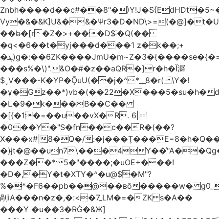
Znbh����d��c#��8"�)Y!J�S{EdHDt�5
Vy�&�&K]U&�&�Ѱr3�D�ND\>=(�@]�t�
��b̶�[r�Z�>+���D$˸�Q(��
�q<�6��t�yj���d���1 z�k��;+
�ܔ)g�:��6ZK����JmU�m~Z�3�{����se�{�=�����ϕ.����h�����
���s%�\)".&O�#�z��aQR�]r�h�Ĭ漽
$ˬV���-K�YP�ǬuU(��j�^*__8�r(\Y�!
�ұ�Gz��*)vb�(��22�X���5�su�h�d`��í�w<����
�L�9�k���B��C��
�[{�1�=��u��vX�Rܲ. 6|
�0��Y�"S�fn��c��R�(��?
X���x#|8�Q�/:�j���Ţ���E=8�h�Q�
�)j̴t�@��un7\���4Ƴ��̍"A��Qg
���Z��*5�"����;�uOE+���!
�D�,�Y�t�XTY�^�u@$�M"?
%�*�F6��pb��@��вō�����w� g0_
剮iA���n�z�,�:<�7_LM�=�ZK s�A��
���Y �u��3�RĠ�&Ж]