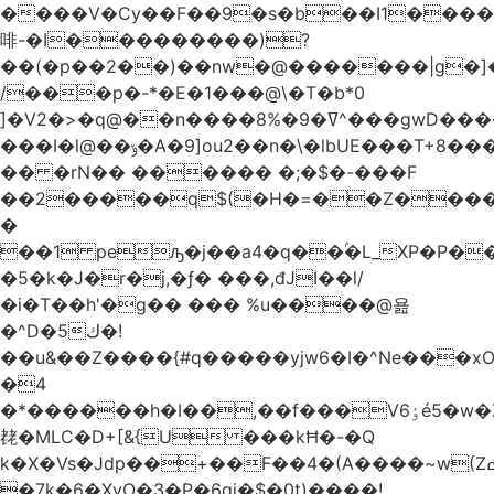
����V�Cy��F��9�s�b��I1����
啡-�I
���������)?
��(�p��2��)��nw�@�������|g�]�A
/���p�-*�E�1���@\�T�b*0
]�V2�>�q@��n����ߜ�9�8%^���gwD����&ı�/
���I�l@��ݸ�A�9]ou2��n�\�lbUE���T+8����ʪ�#������.�~�7�S<
�� �rN�� ������ �;�$�-���F
��2�����q$(�H�=��Z����
�
��1 peԡ�j��a4�q��ۢ�L_XP�P�
�5�k�J�r�j,�ƒ� ���,đJI��l/
�i�T��h'�g�� ��� %u����@욢
�^D�5ك�!
��u&��Z����{#q�����yjw6�I�^Ne���
�4
�*������h�I��,��f��
�Vٶ6é5�w�Z3������=�E���s�i2e�G�i��N
䎜�MLC�D+[&{U ���kĦ�-�Q
k�X�Vs�Jdp��+��F��4�(A����~w(Zߘ�&~WY���n��d9��a��(���ȶ��p"&^!x�іnV.
�7k�6�XyO�3�P�6qj�$�0t)����!