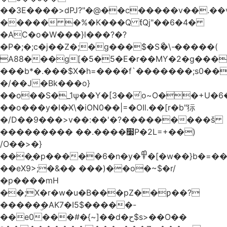
��3E����>dPJ?"�@��c�����v��.��
����� �%�K���Q ƭQj"��6�4�
�AC�o�W���}l���?�?
�P�;�;c�j��Z�;�g���$�Sޯ�\-�����(
A88���g[�5�5�E�r��MY�2�g���
���b*�.���$X�h=���ؘ�f`�������;s0�
�/��J�Bk���o}
��o��S�_1ψ��Y�[3��̍o~O��+U�6
��o���y�I�̴X\�iON0��|=�OIl.��[r� b"狋
�/D��9���>v��:��'�?���������š
��������� ��.����׷P�2L=+��)
/O��>�}
����̭p�����6�n�y�߾�[�w��}b�=�����J�(X4�`�&���0��ۅq�o��d�w�Nb����/
��eX9>;�&�� ���)��o�~$�r/
�p����mH
��;X�r�w�u�B���pZ��ƿ��?
�����ۣ�AK7�I5$�����-
��e0���#�{~]��d�ح$s>��O��