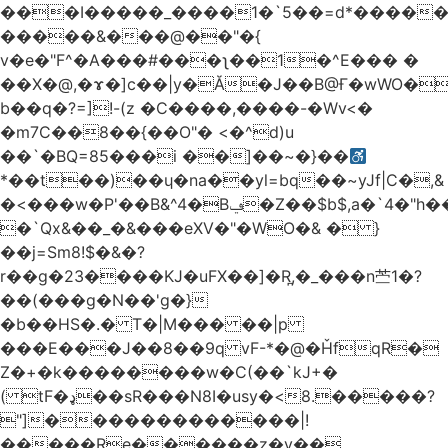
���
I�����_����1�`5��=d*����
�����&���@��"�{
v�e�"F^�A���#���ʅ��1�^E��� �
��X�@,�ɤ�]c��|y�Ӑ�Ј��B@Ғ�wWO�
b��q�?=]!-(z �C����,����-�Wv<�
�m7C��8��{��O"� <�^d)u
��`�BQ=85���i ��]��~�}��
*��t��)��ɥ�na��yl=bq��~yJf|C�,&
�<���w�P'��B&^4�Bݠ�Z��$b$,a�`4�"h��C�Ԟ��HB�J�5�\2������K�iE�7�����>ÿ��U�G����`
�`Qx&��_�&���eXV�"�WO�& � }
��j=Sm8!$�&�?
r��g�23����KJ�uFX��]�R,̪�_���n苎1�?
��(���g�N��'g�}
�b��HS�.� T�|M��� ��|p
���E���J��8��9q vF-*�@�ȞfqR�
Z�+�k��������w�C(��`kJ+�
( tF�ډ��sR���N8I�usy�<8.�����?
"]�������������|!
�����Re������z�y��