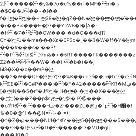
2.������y&�7o�c1s��rf�MF�m�ݧ
�$Q��J��~�ĵ��
f�1�R��~,$8��gZ��N�����ͯ�
�r��B%���H���YbWB�I�|A�-
�H�7�;I�OW��� �d�G���d1?
OY�PJ��me���Xє�6P$q�_��B�W�ff�Y�
���#���s�!��P*
�PvbI& D7m&�>�5RT����PR�������z
Z2����W� ��{ �b�(��,
Ӹ3�X��c��mP�
��2�W��QP� Y�%K��uq��,n�b�/'
k0
E��C#P���:��F�42�����KR�Mڢ����.
[�lN��5�r"�J®�,H�� ���X���
����Z��p$sy�2� P}@���
�o1ݳR6����H_v�Z-���ZL�@g�`բ �H΂�!
蕫�0�@^! ��@N=~� =)|
�*�Z�@����NL1�^ԟ!Y��5�j�g���5���
��\G��La�D������!3�MU�gI|
���:Kl�:?