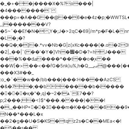
�_�+��j����X�%?o���|
�4�������`
���p=�A��G��@��6�e�4z�p;�WWTSL
_j�������V?
�5~`��Ef�N� ,Y�;J�>2qC�69|/m*p�F�L�n
�L�ݫ�?
��Q�;�]�.*vv�Nb�G|z{xKc����{�.o�2
�2|_��|`{ ��'�Y�]Ѵh�׿�D�?=hJ���
���%��dܩ����*��t��o�͔x ��
��W[�>:��<��ȓG�5nk)u%,h�Q؄@���{���Yd!
���X3#��_
:o_�`��w��/bb���j���:H����AzCS
�&�7�;��b�����b�i����
����қ�"�,q)�~2�!ѧ`E7��?
p;2���;�<)$^���.� ���)��!
�_݂,��HP+��3���m�K��O��6��
N��*���L�x
��2�g��U�S�KS�tqz2s�C��MEa<�!
�5��s��