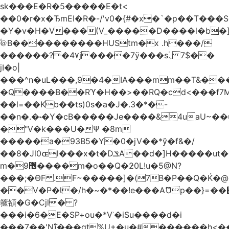
sk���E�R�5�����E�t<
��0�r�x�ЂmEI�R�-/'v0�{#�x�`�p��T���S
�Y�v�H�V���(V_�����D����l�b�]�
@۟B����������HUStm�x .h���/
������?�4٧j����7ӱ���s۠܆ ��$7
jI�o|
���^n�uL���,9�4�IA���mm��T&�
�Q����B��Rϓ�H��>��RQ�cd<���f7M\
��l=��Kb��ts)0s�a�J�.3�*�-
��n�.�˞�Y�cB�����Je����&4uaU~�
�"V�k���U�Ψ �8m
�����a�93B5�Y�0�jV��*ў�f&�
/
��8�Jl0ɶl���x�t�DݏA��d�]H�����ut��zä�ڡ�R4
m�9޴����m�o��Q�ƻ0L!u�5@N?
���;�ѲF .F~�����]�(7B�P��Q�Ќ�@�
��V�P�Ɩ�/h�~�*��!e���AޫUp��}=��΃w�^
箍頟�G�Cjl� ?
���i�6�E�SP+ou�*Vʾ�iSu����d�i
���7��'N߱)���qt%U+�u�#������h<�