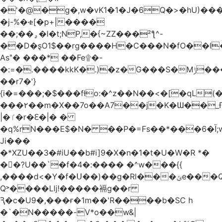
�'�@�g�,w�vK1�1�J�6Q�>�hU)���ϓعr)���j�
�j-%�ቄ[�p+|����
��;��ۄ�l�t;NP,�{~ZZ���²ƪ^-
��D�ȿO1$��rg����H�C���N�fO��l
Asʺ� ���* ��Fe۩�-
�:=�.����kkK�.)�z�G���S�Mݱ���!
��r7�'}
{i�=���;�$���fƚo:�^z��N��<�[�qL(�
���۲��m�X��7o��A7��j�K�Ɯ��_Ғ
|�ٵ�r�Ԑ�|� �
�q%rN���E$�N� ��P�=Fs��*���6�ﺁ;w�Je�E��vm�ÕPQ;�~iH��t��̖�Cm�c�y�yD]v��
Ji���
�*XZU��3�#iU��b#i]9�X�n�1�t�U�W�R *�
��ّ?U��`�f�4�:���� �^w���{{
,����d<�Y�f�Ս��)��g�Rl���ݶe���Q�L"�f6����}'2�e"9)h.����%rN~`XI�QpKo�C�-
Q˃����Llj!�����䙐g��r
Ԇ�c�U9�,���ғ�1m��'R����b�SC h
�`�N�����-V*o��w&|