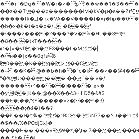
��r`�Dq��W�r�<�p'��w��1�3��
��z��T���c�������lM�kV�μ�s��Z)f{)
�����fk�_)�hx�VA��V����{�=j�hp��0�
�b�x�k�t�o�p�/L �t��f
�{���z����?���?�V�R�HL��3ǀ
�8�� �tҝT����
@�]=�vD�h�F3���L�M�|
�н��]x��0qfs6
i0���K��g�j>��Cw
�~��K�@��b�h��ˉc�k��<��@4���,H
"�%U:������ ��`��Iv�/
�����+^����!����'.ꙙ>�
�yN̓�[K��,@��X��c̀3~If ǅ�&#S
��E�;��/?�����Vz����3}
���;�ś�}��?
��iײ��I�k�:" �^R:C�` uN7ܠ��7 )��!n|
�$��/X�POdįCx}�
����H��.���vRW�z,�\t�'7.��������
�� $h�[�I!