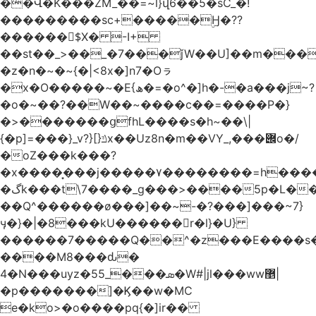
��Վ�K���ZM_��=~l}վ6��5�sC_�!
���������sc+�����ۣӇ�??
������$ًX� -I+
��st��_>��_�7���ǰW��U]��m���
�z�n�~�~{�|<8x�]n7�Oㇻ
�x�O�����~�E{ھ�=�o^�]h�-�a���j~?
�о�~��?��W��~����c��=����P�}
�>�������ցfhL����s�h~��\|
{�p]=���}_v?}[}ݿx��Uz8n�m��VY_,���݌o�/
�oZ���k���?
�x����͙���j�����٧��������=h����u=ڄ0ȍ�����vX_�l��ݲ=l�X{���yo.o����ZՓ?
�گk���t\7����_g���>����5p�L��7��ͯPwU�ӍZ�ߵ���7O�4�ڭ@oa+~|
��Q^������ø���]��~-�?���]���~7}
ӌ�}�|�8���kU������󯫻r�l}�U}
������7�����Q��^�z���E����s
����M8���ԃ�
4�N���uyz�5ܣ���_5�W#|jl���ww޵|
�p�������]�Ϗ��w�MC
e�ko>�o����pq{�]ir��