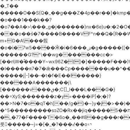
�_T��
�����O��S{Q�_��g���Z�4p��r��]�kmp�
�o���1���k��?
�o7��A�>\���_g�j������}nx�6e}u�:�
���o��ś�7����B����VF^n��Q�[R�
m+G�A\���骽
�o�ί�7w5����Ӂ�i�ݜ���6�g�����{[���^[�?
������G?^\��wg�������cc�>
[��n\W�֠����Y~wx96Z�ֻ{]�]�����F���)W���aQ�x|2>�������'pu
�I�����я7�7�ǣ���Cp�������u��^��
�����j|-]��-�t�f�E��I�����}
������A�������j\
[������v���ڧ�;C[]_I���L���G�}
��=XyS;�������z�y=����iP]�;�)?
��>N�7�o�qT�h]��/g�)�~}y�j�>��
�^5���������sͻZO�Rx��jiq�����ת��5������lu-
�_�77�F����T�6o�_��#8��g���r�
룻�����~j=�[�_�?���߄��oᇅ