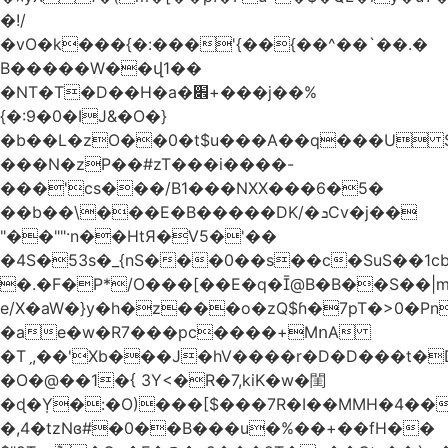
�!/
�vO�k���{�:���'{��{��^��`��.�
B�����W��վ1��
�NT�T�D��H�a�׎+���j��%
{�:9�0�IJ&�O�}
�b��L�zO��0�t$u���A��q���U
���N�zP��#zT���i����-
���'cs���/B1���NXX���6�5�
��b��\���E�B�����DK/�ܖCv�j��
"��""·n��HtЯ�V5�'��
�4S�53s�_{nЅ���0��s��c�SuS��1cb
�.�F�P*/O���[��E�q�@B�B��S��|m*`
e/X�aW�}y�h�z���o�zQ$ɦ�7pT�>0�Pn
�ae�w�R7���pc����+MոA
�Tˏ,��'Xb���J�hV����r�D�D���t�D���.��}S���Yۊ��s
�O�@��1�{ 3Ү<�R�7,kiK�w�閨
�ɖ�݂Y�:�O)���[$���7R�I��MMH�4��ߓ�Q�I�
�,4�tzNɞ#�0��B���u�%��+��fH��