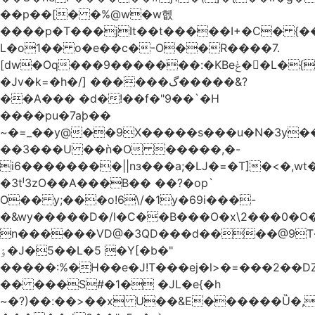
��p��[� �%@w�w헶
����p�T���jIt��t�����I+�C� {��O�
L�o1�� о�e��c�-O��R����7.
[dw�Oq���9�������:�KBeݟ��L�{��eH��7�/
�Jv�k=�h�/] ������گ�����&?
��A��� �d�!��f�"9��`�Н
����pu�7aþ��
~�=_��y@��9X�����s���u�N�3y
��3���U ��ǹ�O �����,�-
i6��������||nз���a;�Ǉ�=�T]�<�,w
�3tˡ3zO��A���B�� ��?�op`
O�� y;���o!6\/�1y�69i���-
�&wy�����D�/l�C��B���O�x\2���0�O
n������VD@�3QD���d����@9T�
ٶ�J�5��L�5 �Y[�b�"
�����:%�H��e�J!T���ej�l>�=���2�
�� ���S#�1� �JL�e{�h
~�?)��:��>��x U��&E������Ȕ�,