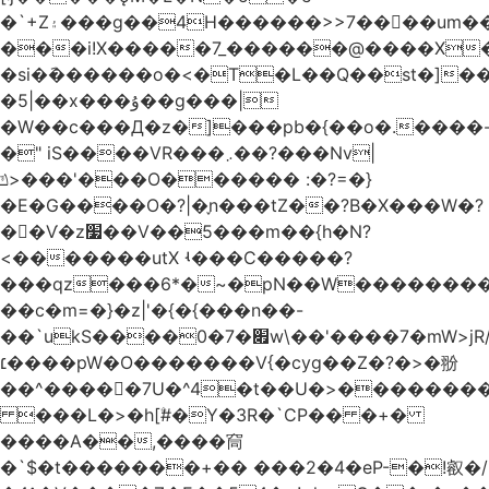
�`+Z۽���g��4H������>>7����um��m��?
���i!X�����7_������@����X�z�
�si�݇������o�<�T�L��Q��st�]��
�5|��x���ۇ��g���|
�W��c���Д�z�]���pb�{��o�.����
�" iS����VR���܇��?���Nv|
ݿ
>���'���O������ :�?=�}
�E�G����O�?|�֪n���tZ��?B�X���W�?
��Ѵ�z׷��V��5���m��{h�N?
<�������utX ʵ���C�����?
���qz���6*�~�pN��W��������
��c�m=�}�z|'�{�{���n��-
��`ukS����0�׏�7w\��'����7�mW>jR/qg_`����^�������/Z�]��M��{����~u��h9���ן?
��׆��pW�O�������V{�cyg��Z�?�>�翂
��^�����7U�^4�t��U�>��������
���L�>�h[ۧ#�Y�3R�`CP�� �+�
����A��,����䆚
�`$�t�������+�� ���2�4�eP-�!㕡�/