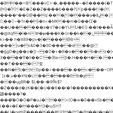
�8��=B���vC>:�_�����~�õ����{�T
{}�ٔ�E�Z��Z����ɓ���?\p����/
����˃��G@��q'���͈I����a�&ߨ�;�H��,���(�'�̗7Ghh`s�y
𽣄;��~�?n��}�h=�MK��m�G��{Z�
��U������a�V7�z�YUU�E(}:��t���Ǟq�J�w�!S4{���Wj
�@Xqf�ǐ�mW�ϻ���K�r}r��k��ݻ���o�wǕ����:xY���#�u
k>�� h�X89�pv�|����@B=
���}u�o&0�3�9D����s��@
�ǧgD�g��o�]l:~j�Z�+�R�o���b�vz�{�V��؈���
ߜ����3�ll��C'�{Ba+]l�.H���H��.��ؽ�}
��?'����(?쥧
��N�l(�h0p��=����.��<���~OP$
`]z�.u��٧ǋ�L�� ����Eb�ջ
���ųgBR� $L��-�9Řk$?
�Z���d�zK��{�U��6��i�1���������K�
鼴����?�
���͞�О�O�P�uJ� ��<{O�w�ō��vSb��
(��x�E����3�ɯ5?
��U�neP������#j1�( ]�{��iI�g�