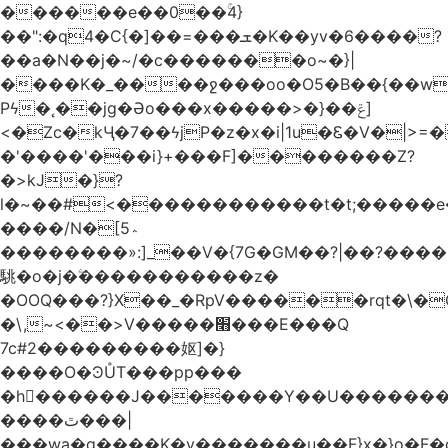
������e��0��ۚ4}
��":�q4�C{�]��=���ܫ�K��yv�6����?
��a�N��j�~/�c�������o~�}|
����K�_����ջ���oo�O5�B��{��w
Pϟ�˛��jg�Əo���x�����>�}��ݝ]
<�Zc�kӋ�7��ϟjP�z�x�i|1u�Ꮛ�V�|>=�����
�'����'���i}+���F]��������Z?
�>kJ�}?
l�~��#<������������t�t;�����e��'�k��û&`��ߵ��zP�qkƁ�*�Vu�ק�ѯ
����/N�[5؞
��������»:]_��V�{7G�GM��?|��?����
駣�o�j�ۧ�����������z�
�OOQ���?}X��_�RpV������rqt�\�
�\,~<��>V�����׫���E���Q
7c#2���������妪]�}
����O�ϿŮT���pp���
�h񻋇������J�������Y��U�������
����ٿ���|
���wa�q����K�y�������u��F}x�}o�F�