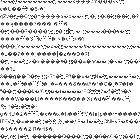
*������������x���Zm���y<
e�U��/i�S:�)
qZv��O�^����o�o��~��:����?
��ϗ����?���)��
����7�����| :����.���ϟ�
�����Sk� >�u>�?
���_Y�����c�����#����������
�כ��?���}����|�z��Q�7!
�~��>�>����ϧ���=�as��ϳ;�×�'�
�߃?�
�8�g��C�|~7c�F#��=�N�����S��3:���>��r�P�Z�\���c�N���y�{��)~�K��.�?;`���^�7�U�~Sl��w�|
��J����-�4���8��絲�*�O�լެ�7�f�
"�����k�'O��(����r6Q2�f�ͫe�A
���W���߳bl����K��Q��:X٣�d
���x,
*h���-
g�}!U�2�.�x��x�h��"V�hr]p��␍���
lT6V�=������/j9�J��CNHy3�&�
�3����2[R�H$�]
�oļ� L������Q���[�,�6�cO���L