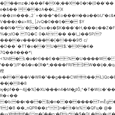
�[��mz�J���F�X�;��X�0�t�{0��'��
e�&�� ��zA��L_X
n��zm���߸2`+�l��^�Eo���H��a��bU"�c
V���z�ɕ>RS_ |JvQ�0��l)�� $Y
��N�* o'�j�Ȯxx�s�$K���'�H,���c��Z�
¾�;s!O� TQ�C 0�Ar �� ��\_)��5P/?
����v���9���[����9Ծ c/
�D��`�TT�x��'U�($.'�X�K�
7Q��#���*\
<%h8�Ŀ�a�H)��E��%�U����W
ʳ���'}/P'�&�v�[R�*;����FRЛ]IW��ĳ�,�
樫
v�ɨ���V�WR�"��g���CWt��;L}Qo
��j�8�8
ϗ�pf��~4jj�%]�XU���n4�M�̳dĜ,^�T�W(c�'���~��nd��]���%��S�l��܍
R�<��
�b:��r���$j�n�������TՠȄg
1;]�B ��_nQPR��z^]n�t�!e%�QFцؚ� @�
�۸yXf�( m�[��p:�Fu*�$�QL�ly�uY