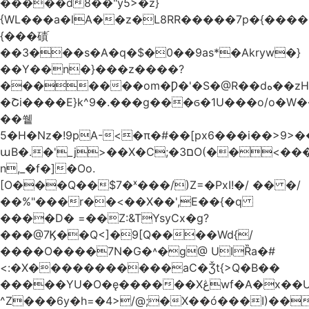
�����d8��"y5>�z}
{WL���a�lA��z�L8RR�����7p�{����%5�̥����1�ߴ���zc�3
{���磧ֿ
��3���s�A�q�$�0��9as*�Akryw�}
��Y��n�}���z����?
�������om�Ƿ�'�S�@R��dه��zHX�B��oO�������wo��!
�Շi����E}k^9�.���g���ϭ�1U���o/o�W��g�(�׿�]=���o��M
��쒵
5�H�Nz�ǃ9pA-<�π�#��[px6���i��>9>�
աB�.�'_j>��X�C;�ם3O(��<���
n,_�f�]�Oo.
[O���Q��$7�ˣ���/)Z=�PxI!�/ �� �/
��%"���r��<��
X��',E��{�q
����D� =��Z:&TYsyCx�g?
���@7Ϗ��Q<]�9[Q����Wd{/
����O����7N�G�˄�g@ UIȐa�#
<:�X�����������aC�Ǯt{>Q�B��
�����YU�O�ę������Xڠwf�A�x��U.=��C���k=�!}
^Z���6y�h=�4>/@;�X��ó���I)��