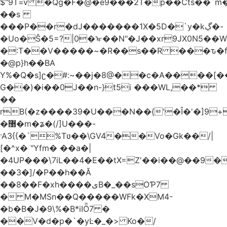
$"9T=v݉ �Qg�F�@�e9���2T�p��Cts��
��s
���P��r�dJ�������1X�5D�`y�kڲ�-
�Uo�Ŝ�5=?|0�ᢛ��N"�J��xr9JX0N5��
�:T��V�����~�R��s��R ���ԏ�
�@p}h��BA
Y%�Q�s]ʗ�#:~��j�8@��c�A����[�
G��)�i��0J��n-}t5i ���WL,��*
��
rB(�z����39�U���N��{'�Î�'�]9
�޸�m�ʑ�(/]U���-
·A3{{�`%Tʋ��\GV4��Vo�Gk��/|
[�^x� "Yfm� ��a�|
�4UP���\7iL��4�E��tX=Z'��i��@��9�
��3�]/�P��h��Ă
��8��F�xh����یB�_��sOƤ7
� M�MSn��Q�����WFk�XM4-
�b�B�J�9\%�B*iIȪ7 �
��V�d�p�`�yĿ�_�> Ko�/