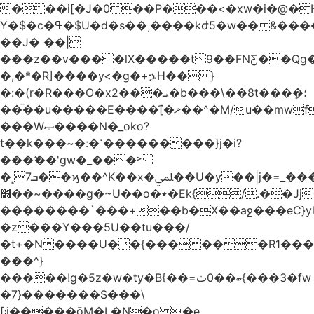
���i[�J�0 ��P���<�xw�i�@�H҄
Y�$�c�ߟ�$U�d�s��͵����kժ5�w�� &����QI8n��'t��pG·���3��$��}
��J� ��|
���z��v����lX�����t9��FNƸ��Qg�
�,�*�R]����y<�g�+ኌH�� }
�:�(r�R���O�x2���ܝ�b���\��8t���ܻ�؛
���̅�u�����E����[҄�ޜ��^�M/u��mwfUޮ��p�K��Ӻo��mR@��#�3]wMs6Xo�J٫n�z̽�Pv��8�A�~T��3�9k;tg}
���Wޞ����N�_oko?
t��k���~�:�ߵ���������}j�i?
���ޭ��'gw�_���˃
�˻ܒ7��ϗ��^K��x�ﶭ��U�y��|j�=_����e~��߻߂*7���}
���~��׽�g�~U��o�٭�Ek{/.��Ϳj��1�A��-
��������`���+��b�X��aջ���eC
�z���Y���5U��tu���/
�t+�N����U��{������R1��
���^}
�����ǃg�5z�w�ty�B{��=ބ��0ٺ{���3�fw
�7}�������S���\
[܃j�����ǭM�L�N�o �e