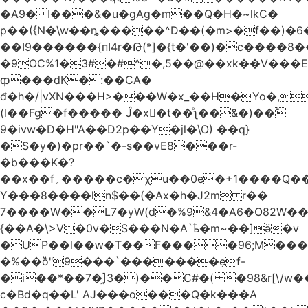
�A9� I���&�u�gAg�m��Q�H�~lkC�
p��({N�\w��ȵ�����^D��(�m>�f��)�6
��I9������{пI4r�Թ(*]�{t�'��)�c����8�
�9OC%1�3#�#^�,5��@��xk��V���
ȹ���dK�:��CA�
đ�h�/|vXN���H>���W�x_��H�Yo�,
(l��Fg�f����� Ĵ�х�ٰt��ͤʅ��&�)��ؕ
9�ivw�D�H"A��D2p��Y�jl�\O) ��q}
�S�y�)�pr��`�-s��vE8���r-
�b���K�?
��x��f؍�����c�χu��0e�+1����Q��x�Q��
Y���8����ln$��(�Ax�h�J2m r��
7����W��L7�yW(d�%9&4�A6�O82W��
{��A�\>V�0v�S���N�A`ҍ�m~��]ӛ�v
�UP��l��ԝ�T��F����96;M���
�%��ȍ"9���`�������ẹf-
�i��*��7�̯]3�)��C#�( �98&r[\/w�
c�Bd�q��L' AJ���o���Q�k���A̴