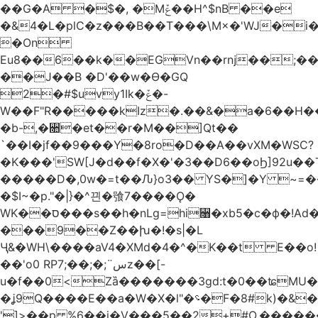
��G�A �$�, �Mݞ��H^$nB ��e
�&4�L�plC�z���B��T���\M×�'WJ�i
�On
̩Eu8��6��k��EGVn��rǌ��;��
��J��B �D'��w�Ɵ�GQ
2�#$uvy1Іk�ݞ�-
W��F"R�����kIz�.��&�a�6��H�
�b-,�꫚�et��r�M��]Qt��
`��I�jf��9���Y�8ro�D��А��vXM�WSC?
�K���'SW[J�d��f�X�'�3��D6��oϦ]92u
�����D�,0w�=t��Ԉ}o3�� YS�]�Y ~=���
�$I~�p."�|}�^끤�飸7����Ǫ�
WK��ס���s��h�nLg=hi꫘�xb5�c�ф�!Ad�tU�L
���9��Z��խ�!�s|�L
Ӌ&�WH\����aV4�XMd�4�^�K��t E��o!
��'o0 RPس¨;�;��;7z��[-
u�f��0<Zȁ�������3gd:t�0��ʨMU�
�ʝ9Q����E��a�W�X�l"�؝�F�8#k)�&��$�J<�`��{�Zʇ�\�(�3�fqVS�A�� DY��׮��3��,��g>E���
']>��p %6��j�V���5��2+#O,������ݯ�'