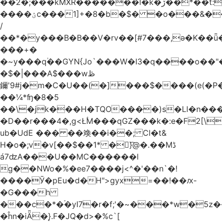
��2�;���kMXR�������l�k�ڒ��*��t:��\Wum�Gص(9{d��O(3ޔ��r�w���
����ؽc���1]+�8�b�$� �o���&���#A'�T�Z*�T,���-f���b���k�Z�$`1ŀd�aNƑ�͜P��]@vϤ������[�P�ˋ8����t��e�n
/
��*�y���B�B��V�rv��[#7���,ə�K��ǖ
���+�
�~y���qؙ��GYN{Jo`���W�I3�q����o��"�
�$�|���A$���wڟ
鑈'9#j�m�C�U��(�]���$����(e(�
��¼*ʩ�8�5
��\�jk���H�TQO����)s�Ll�n���
�D��r���4�,g<ŁۢM���qGZ���k�:e�F2[\��]`��YE^g����E��TԔ�s�KX�Wۧ,�^�شD1��@�2+�am��Y�U@��$�+�US
ub�UdE ��� ��㪱��i��; Cl�t&
H�o�;v�v[��$��1* �񀁘}͡@�.��Mڈ
á7ʣA���U��MC������l
g��NWo�%�ee7����j<^�'��n`�!
����Ӯ�pEu�d�H">gyx=��!��ԕ-
�G���h
���c�*�ۘ�yI7�r�f;'�~���*w�5z
�ĥn�iǞ�}͙.F�JQ�d>�%c`[