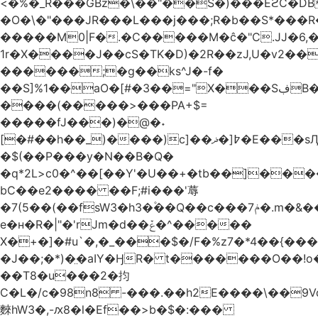
<�%�_R���GBz�\��"��S�)���EϩC�DBg���y9ن(��\8�Z�v0�'��@z+�{��7w5�
�O�\�"���JR���L���j���;R�b��S*���
�����M0|F�.�C�����M�ĉ�"C.JJ�6
1r�X����J��cS�TK�D)�2R��zJ,U�v2��
������;�g��ks^J�-f�
��S]%1��aO�[#�3��="X���SڣB�r"��!
����(�����>���PA+$=
�����fJ���)�@�˖
[�#��h��_)����)c]��ޛ�]߈�E���sӅ���@�_{挺
�$(��P���y�N��B�Q�
�q*2L>c0�^��[��Y'�U��+�tb��]����
bC��e2���� ��F;#i���'蓐
�7(5��(��fsW3�h3�۫��Q��c���7ݥ�.m�&��2��-
e�ʜ�R�|"�'rJm�d��ݞ�^�����
X�+�]�#u`�,�_���$�/F�%z7�*4��{��
�J��;�*)�̤�aIY�ӇR� t�������O��!o�n��\���� 
��T8�u���2�抣
C�L�/c�98n8 -���.��h2E����\��9
麳hW3�,-ԕ8�l�Ef��>b�$�:���