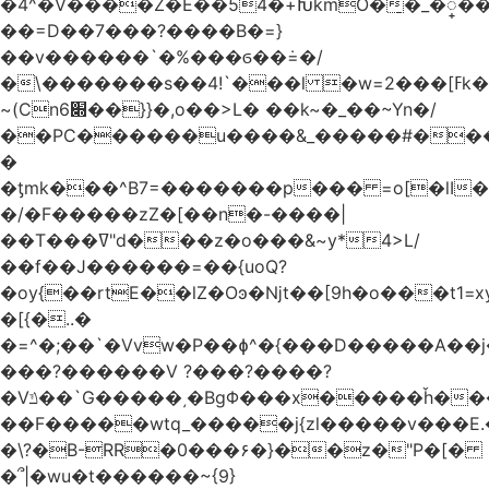
�4^�V����Z�E��54�+ԽkmO�̠�_�္��
��=D��7���?����B�=}
��v������`�%���ϭ��݁=�/
�\�������s��4!`���l �w=2���[ߓk�VT;�{7ࠂ�������^+_?
~(Cn6׍��}}�,o��>L� ��k~
�_��~Yn�/
��PC������u����&_�����#��
�
�ƫmk���^B7=�������p��� =o[�lI�
�/�F�����zZ�[��n�-����|
��T���ߜ"d���z�o���&~y*4>L/
��f��J������=��{uoQ?
�oy{��rtE��lZ�Oͽ�ǋt��[9h�o���t1=xy
�[{�..�
�=^�;��`�Vvw�P��ɸ^�{���D�����A��j��=�Ԯ����u]޻kཾ�����
���?������V ?���?����?
�Vݿ��`G�����͵�BgΦ���x�����ȟ���?
��F�����wtq_�����j{zl�����v���E
�\?�B-RR�0���۶�}��z�"P�[�
�՞|�wu�t������~{9}