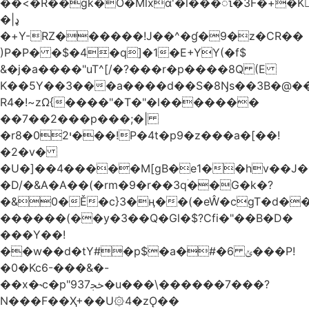
��<�R��gk�O�Mlxɑ'�l���ၤ�3F�+�K
�|ډ
�+Y-RZ������!J��^�ɠ�9�z�CR��
)P�P� �$�4�q]�1�E
+YY(�f$
&�j�a����"uT^[/�?���r�p����8Q (E
K��5Y��3���a����d��S�8Ŋs��3B�@��
R4�!~zΩ{����"�T�"�l�������
��7��2���p���;�|
�r8�י02���!P�4t�p9�z���a�[��!
�2�v�
�U�]��4�����M[gB�e1��hv��J�^
�D/�&A�A��(�rm�9�r��3qۛ��G�k�?
�&0�Ě�c}3�ӊ��(�eŴ�cgT�d��r
������(��y�3��Q�Gl�$?Cfi�"��B�D�
���Y��!
��w��d�tY#�p$�a�#�ݵ 6���P!
�0�Kc6-���&�-
��x�˞c�p"ﲫ937�u���\������7���?
N���F��Ҳ+��U۞4�zǪ��