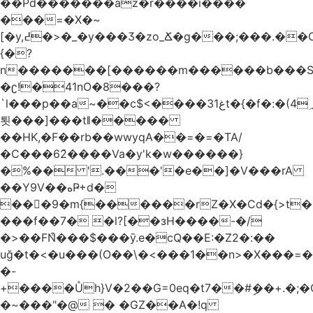
��Pd�������az�r����i����
���=�X�~
[�y,߄�>�_�y���Ӡ�zo_Ճ�g���;���.��O=
{�?
n�������[������m������b���Shiټ��]�2��[�rvF����o����6��lyi+��
�ʗ!�41nO�8���?
`l���p��a~��c$<����غ31t�{�f�:�(4؃zJ@š�fo��0`X����+�Ң����0=��
툇���]���tǁ�����
��HK,�F��rb��wwyqA��=�=�TA/
�C���62̌����Va�y'k�w������}
�%�� '.���'�e��]�V���rA
��Y9V��هҎ+d�
��񿆳�9�m{������rZ�X�Cd�{>t
���f��7� �l?[��зH����-�/
�>��FN͒���$���ȳ.e�cQ��E:�Z2�:��
�-
+����Ůh}V�2��G=0eq�t7��#ި��+.�;�
�~���"�@ � �GZ��A�!q